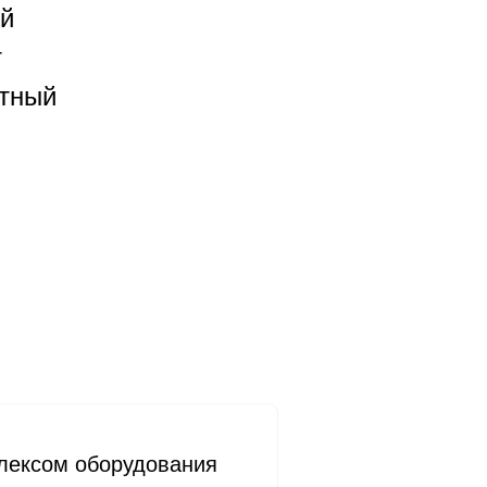
ей
т
ртный
лексом оборудования