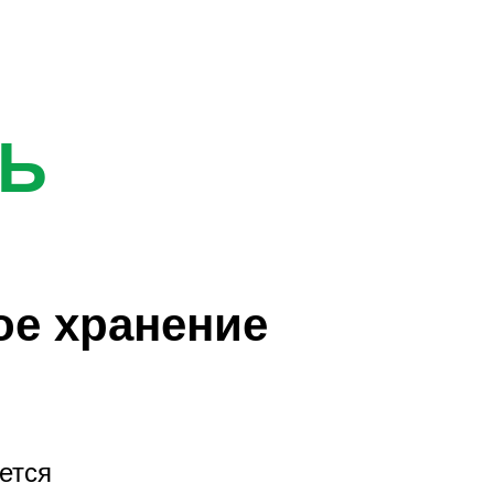
Ь
ое хранение
ется