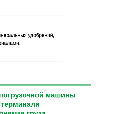
минеральных удобрений,
риалами.
опогрузочной машины
ь терминала
риемке груза